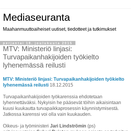
Mediaseuranta
Maahanmuuttoaiheiset uutiset, tiedotteet ja tutkimukset
perjantai 18. joulukuuta 2015
MTV: Ministeriö linjasi:
Turvapaikanhakijoiden työkielto
lyhenemässä reilusti
MTV: Ministeriö linjasi: Turvapaikanhakijoiden työkielto
lyhenemässä reilusti
18.12.2015
Turvapaikanhakijoiden työkarenssia ehdotetaan
lyhennettäväksi. Nykyisin he pääsevät töihin aikaisintaan
kuusi kuukautta turvapaikkaprosessin käynnistymisestä.
Jatkossa karenssi voi olla vain kuukauden.
Oikeus- ja työministeri
Jari Lindströmin
(ps)