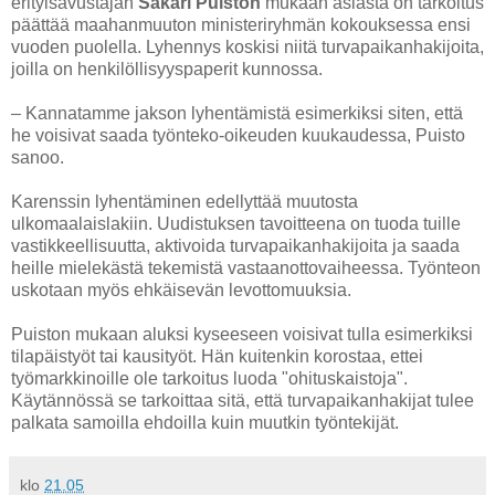
erityisavustajan
Sakari Puiston
mukaan asiasta on tarkoitus
päättää maahanmuuton ministeriryhmän kokouksessa ensi
vuoden puolella. Lyhennys koskisi niitä turvapaikanhakijoita,
joilla on henkilöllisyyspaperit kunnossa.
– Kannatamme jakson lyhentämistä esimerkiksi siten, että
he voisivat saada työnteko-oikeuden kuukaudessa, Puisto
sanoo.
Karenssin lyhentäminen edellyttää muutosta
ulkomaalaislakiin. Uudistuksen tavoitteena on tuoda tuille
vastikkeellisuutta, aktivoida turvapaikanhakijoita ja saada
heille mielekästä tekemistä vastaanottovaiheessa. Työnteon
uskotaan myös ehkäisevän levottomuuksia.
Puiston mukaan aluksi kyseeseen voisivat tulla esimerkiksi
tilapäistyöt tai kausityöt. Hän kuitenkin korostaa, ettei
työmarkkinoille ole tarkoitus luoda "ohituskaistoja".
Käytännössä se tarkoittaa sitä, että turvapaikanhakijat tulee
palkata samoilla ehdoilla kuin muutkin työntekijät.
klo
21.05